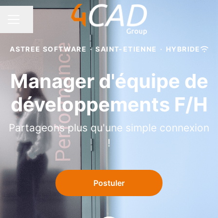
Partager la page
MENU CARRIÈRE
ASTREE SOFTWARE
·
SAINT-ETIENNE
·
HYBRIDE
Manager d'équipe de
développements F/H
Partageons plus qu'une simple connexion
!
Postuler