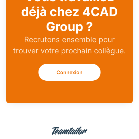
déjà chez 4CAD
Group ?
Recrutons ensemble pour
trouver votre prochain collègue.
Connexion